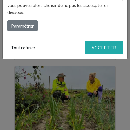
vous pouvez alors choisir de ne pas les accecpter ci-
LE POTAGER AQUATIQUE AUVERGNAT
dessous.
Cette semaine, Julie va découvrir le monde
fabuleux de l’aquaponie dans le potager de
Paramétrer
François où légumes, poissons et eau se
mêlent pour ...
Tout refuser
ACCEPTER
Lire plus...