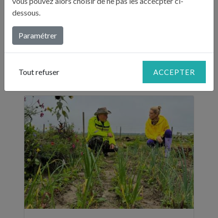
vous pouvez alors choisir de ne pas les accecpter ci-
dessous.
Cette semaine, Julie va découvrir le monde
fabuleux de l’aquaponie dans le potager de
Paramétrer
François où légumes, poissons et eau se
mêlent pour ...
Tout refuser
ACCEPTER
Lire plus...