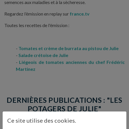
semences aux maladies et à la sècheresse.
Regardez l’émission en replay sur
france.tv
Toutes les recettes de l'émission :
Tomates et crème de burrata au pistou de Julie
Salade crétoise de Julie
Liégeois de tomates anciennes du chef Frédéric
Martinez
DERNIÈRES PUBLICATIONS : "LES
POTAGERS DE JULIE"
Ce site utilise des cookies.