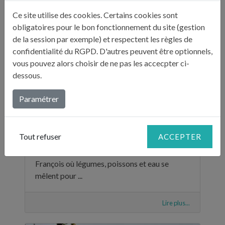
Ce site utilise des cookies. Certains cookies sont
obligatoires pour le bon fonctionnement du site (gestion
de la session par exemple) et respectent les règles de
confidentialité du RGPD. D'autres peuvent être optionnels,
vous pouvez alors choisir de ne pas les accecpter ci-
dessous.
Paramétrer
LE POTAGER AQUATIQUE AUVERGNAT
Tout refuser
ACCEPTER
Cette semaine, Julie va découvrir le monde
fabuleux de l’aquaponie dans le potager de
François où légumes, poissons et eau se
mêlent pour ...
Lire plus...