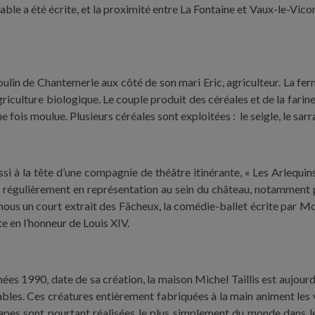
a fable a été écrite, et la proximité entre La Fontaine et Vaux-le-V
lin de Chantemerle aux côté de son mari Eric, agriculteur. La ferm
l’agriculture biologique. Le couple produit des céréales et de la fari
fois moulue. Plusieurs céréales sont exploitées : le seigle, le sarraz
ssi à la tête d’une compagnie de théâtre itinérante, « Les Arlequin
t régulièrement en représentation au sein du château, notamment 
nous un court extrait des Fâcheux, la comédie-ballet écrite par Mo
 en l’honneur de Louis XIV.
nées 1990, date de sa création, la maison Michel Taillis est aujourd
les. Ces créatures entièrement fabriquées à la main animent les v
apes sont pourtant réalisées le plus simplement du monde dans le