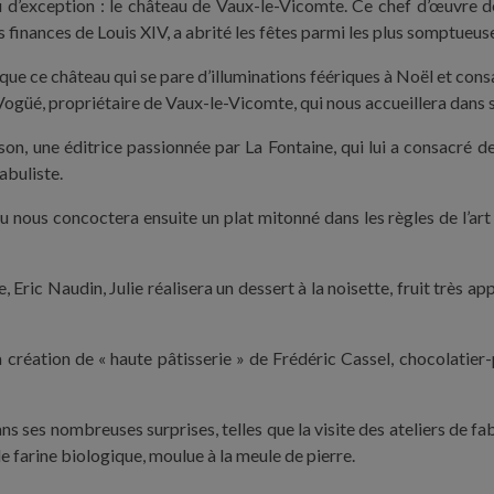
d’exception : le château de Vaux-le-Vicomte. Ce chef d’œuvre de 
es finances de Louis XIV, a abrité les fêtes parmi les plus somptueus
ue ce château qui se pare d’illuminations féériques à Noël et cons
e Vogüé, propriétaire de Vaux-le-Vicomte, qui nous accueillera dans 
n, une éditrice passionnée par La Fontaine, qui lui a consacré d
abuliste.
 nous concoctera ensuite un plat mitonné dans les règles de l’art
ic Naudin, Julie réalisera un dessert à la noisette, fruit très ap
 création de « haute pâtisserie » de Frédéric Cassel, chocolatier-
ns ses nombreuses surprises, telles que la visite des ateliers de f
 farine biologique, moulue à la meule de pierre.