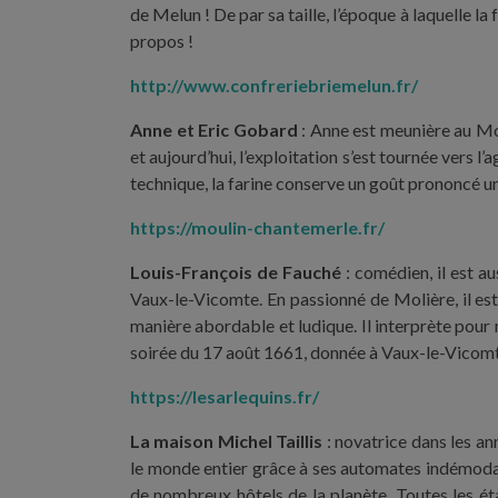
de Melun ! De par sa taille, l’époque à laquelle l
propos !
http://www.confreriebriemelun.fr/
Anne et Eric Gobard
: Anne est meunière au Mou
et aujourd’hui, l’exploitation s’est tournée vers 
technique, la farine conserve un goût prononcé une 
https://moulin-chantemerle.fr/
Louis-François de Fauché
: comédien, il est au
Vaux-le-Vicomte. En passionné de Molière, il es
manière abordable et ludique. Il interprète pour 
soirée du 17 août 1661, donnée à Vaux-le-Vicomte
https://lesarlequins.fr/
La maison Michel Taillis
: novatrice dans les an
le monde entier grâce à ses automates indémodab
de nombreux hôtels de la planète. Toutes les ét