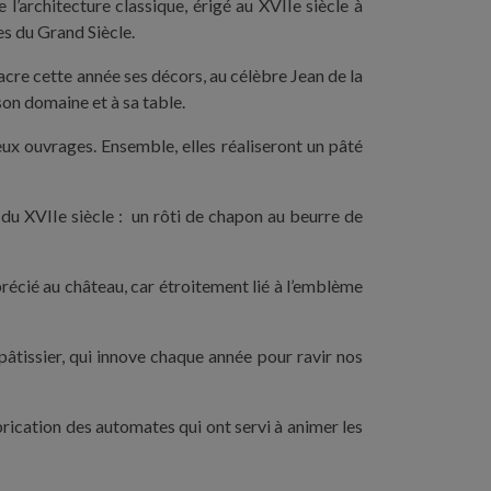
l’architecture classique, érigé au XVIIe siècle à
es du Grand Siècle.
acre cette année ses décors, au célèbre Jean de la
son domaine et à sa table.
eux ouvrages. Ensemble, elles réaliseront un pâté
 du XVIIe siècle : un rôti de chapon au beurre de
précié au château, car étroitement lié à l’emblème
pâtissier, qui innove chaque année pour ravir nos
abrication des automates qui ont servi à animer les