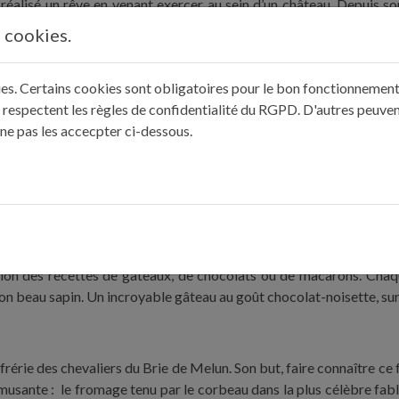
réalisé un rêve en venant exercer au sein d’un château. Depuis so
que Michel, spécialiste de Vatel, qui fut maitre d’hôtel à Vaux. A se
s cookies.
ttaque pour nous à la conception du rôti de chapon au beurre de nois
kies. Certains cookies sont obligatoires pour le bon fonctionnement 
 respectent les règles de confidentialité du RGPD. D'autres peuven
te et éditrice. Elle a co-écrit et publié le livre Vive La Fontaine !, 
 ne pas les accecpter ci-dessous.
 village natal du fabuliste. Le musée qui lui est consacré se trouve d’
c Julie sur la recette du pâté d’anguilles, un mets mis en valeur
é, Fréderic Cassel est aujourd’hui pâtissier-chocolatier haut de 
ation des recettes de gâteaux, de chocolats ou de macarons. Chaqu
Mon beau sapin. Un incroyable gâteau au goût chocolat-noisette, su
onfrérie des chevaliers du Brie de Melun. Son but, faire connaître ce
musante : le fromage tenu par le corbeau dans la plus célèbre fable