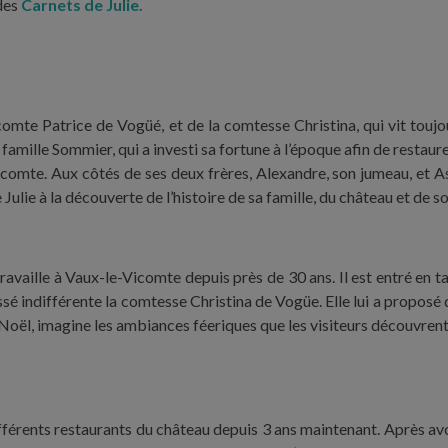
 des
Carnets de Julie.
 le comte Patrice de Vogüé, et de la comtesse Christina, qui vit tou
famille Sommier, qui a investi sa fortune à l’époque afin de restaure
omte. Aux côtés de ses deux frères, Alexandre, son jumeau, et Asc
lie à la découverte de l’histoire de sa famille, du château et de so
 travaille à Vaux-le-Vicomte depuis près de 30 ans. Il est entré en ta
aissé indifférente la comtesse Christina de Vogüe. Elle lui a propo
à Noël, imagine les ambiances féeriques que les visiteurs découvre
différents restaurants du château depuis 3 ans maintenant. Après avo