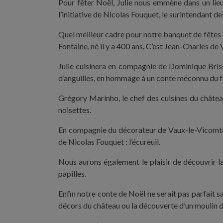
Pour fêter Noël, Julie nous emmène dans un lieu 
l’initiative de Nicolas Fouquet, le surintendant d
Quel meilleur cadre pour notre banquet de fêtes q
Fontaine, né il y a 400 ans. C’est Jean-Charles d
Julie cuisinera en compagnie de Dominique Brisso
d’anguilles, en hommage à un conte méconnu du f
Grégory Marinho, le chef des cuisines du château
noisettes.
En compagnie du décorateur de Vaux-le-Vicomte, Er
de Nicolas Fouquet : l’écureuil.
Nous aurons également le plaisir de découvrir la
papilles.
Enfin notre conte de Noël ne serait pas parfait sa
décors du château ou la découverte d’un moulin de