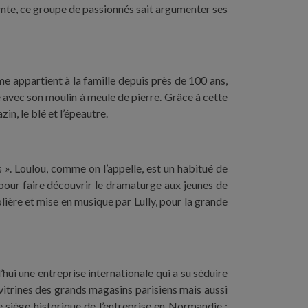
icomte, ce groupe de passionnés sait argumenter ses
e appartient à la famille depuis près de 100 ans,
ne avec son moulin à meule de pierre. Grâce à cette
in, le blé et l’épeautre.
s ». Loulou, comme on l’appelle, est un habitué de
pour faire découvrir le dramaturge aux jeunes de
lière et mise en musique par Lully, pour la grande
’hui une entreprise internationale qui a su séduire
itrines des grands magasins parisiens mais aussi
 siège historique de l’entreprise en Normandie :