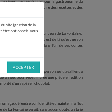
n arrivée, il se passionne pour la gastronomie du
s côtés il a tenté de reproduire des recettes et des
ettes.
du site (gestion de la
t être optionnels, vous
un ouvrage de vulgarisation sur Jean de La Fontaine.
ailleurs dans cette ville. C’est de là qu’est né son
 par Jean de La Fontaine dans l’un de ses contes
ACCEPTER
gamme à Fontainebleau. 40 personnes travaillent à
e année, pour Noël, il crée une pièce en édition
rmonté d’un sapin en chocolat.
 fromage, défendre son identité et maintenir à flot
 de La Fontaine serait, sans aucun doute, un brie