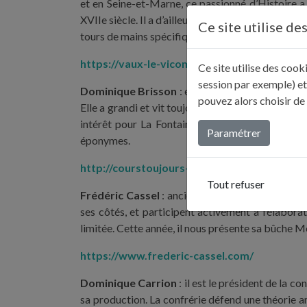
et en Seine-et-Marne, ce passionné d’Histoire a 
XVIIe siècle. Il a d’ailleurs collaboré avec Domini
Ce site utilise de
tours de mains spécifiques à cette époque. Il s’a
https://vaux-le-vicomte.com/
Ce site utilise des coo
session par exemple) et
Dominique Brisson
: elle est auteure, journalis
pouvez alors choisir de
Elle a grandi et vit toujours à Château-Thierry, le
intérêt pour La Fontaine. Dominique revient ave
Paramétrer
éponymes.
http://courstoujours-editions.com/
Tout refuser
Frédéric Cassel
: ancien acolyte de Pierre Herm
ses côtés, et participent activement à l’élabor
limitée. Cette année, il nous présente sa bûche 
https://www.frederic-cassel.com/
Dominique Carrion
: il est le président de la c
sa production. La confrérie défend une théorie a