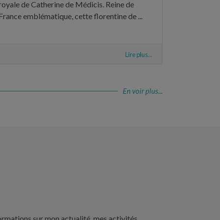
royale de Catherine de Médicis. Reine de
France emblématique, cette florentine de ...
Lire plus...
En voir plus...
ormations sur mon actualité, mes activités,