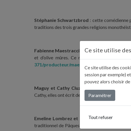
Stéphanie Schwartzbrod
: cette comédienne p
traditions des trois grandes religions monothéist
Ce site utilise de
Fabienne Maestracci
: oléicultrice, auteure, g
et d’olive mûres. Ce ne sont pas moins de 550
371/producteur/maestracci.html
Ce site utilise des coo
session par exemple) et
pouvez alors choisir de
Maguy et Cathy Cluzel
: Maguy est une figure 
Cathy, elles ont écrit deux ouvrages de recettes d
Paramétrer
Tout refuser
Emeline Lombrez et Éric Zipper
: ces deux am
traditionnel de Pâques, le « Lammela », mot alsac