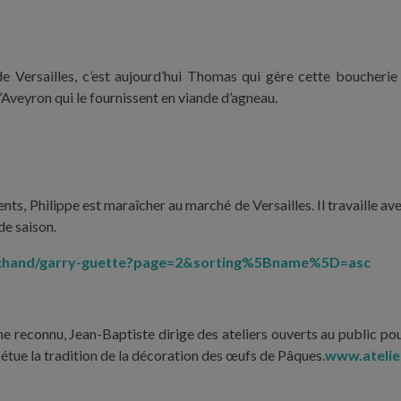
e Versailles, c’est aujourd’hui Thomas qui gère cette boucherie f
Aveyron qui le fournissent en viande d’agneau.
ts, Philippe est maraîcher au marché de Versailles. Il travaille a
de saison.
archand/garry-guette?page=2&sorting%5Bname%5D=asc
e reconnu, Jean-Baptiste dirige des ateliers ouverts au public pou
pétue la tradition de la décoration des œufs de Pâques.
www.atelie