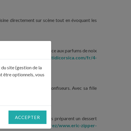
isine directement sur scène tout en évoquant les
Oliu d’aliva », une huile douce aux parfums de noix
époque romaine.
www.gustidicorsica.com/fr/4-
du site (gestion de la
t être optionnels, vous
 ses parents pâtissiers-confiseurs. Avec sa fille
ACCEPTER
s alsaciennes. Ensemble, ils préparent un dessert
r/equipe/emeline-lombrez/
www.eric-zipper-