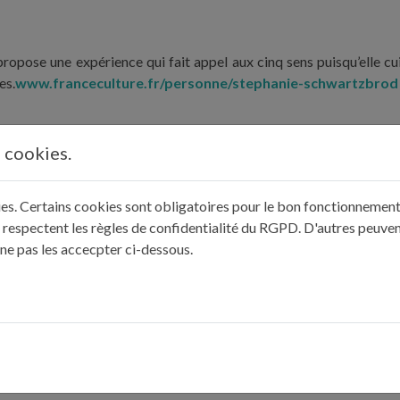
ropose une expérience qui fait appel aux cinq sens puisqu’elle cu
es.
www.franceculture.fr/personne/stephanie-schwartzbrod
s cookies.
érante de chambres d’hôtes, elle produit depuis plus de 18 ans son « 
 oliviers qu’elle cultive, dont certains pourraient dater de l’
kies. Certains cookies sont obligatoires pour le bon fonctionnement 
 respectent les règles de confidentialité du RGPD. D'autres peuven
 ne pas les accecpter ci-dessous.
incontournable de la cuisine berrichonne, dans la droite ligne de
u terroir reprenant les tours de mains traditionnels de la famille.
is partagent leur passion mutuelle pour la cuisine et les recette
ien signifiant « petit agneau de Pâques ».
www.baobab-conseil.f