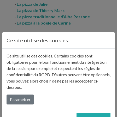
La pizza de Julie
La pizza de Thierry Marx
La pizza traditionnelle d’Alba Pezzone
La pizza à la poêle de Carine
Regarder l'émission du 24 Septembre en replay sur le
site
Ce site utilise des cookies.
officiel des Carnets de Julie
Ce site utilise des cookies. Certains cookies sont
obligatoires pour le bon fonctionnement du site (gestion
DERNIÈRES PUBLICATIONS : "LES
de la session par exemple) et respectent les règles de
CARNETS DE JULIE"
confidentialité du RGPD. D'autres peuvent être optionnels,
vous pouvez alors choisir de ne pas les accecpter ci-
dessous.
Paramétrer