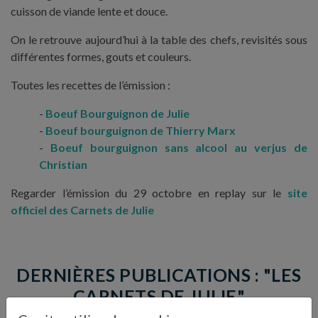
cuisson de viande lente et douce.
On le retrouve aujourd’hui à la table des chefs, revisités sous
différentes formes, gouts et couleurs.
Toutes les recettes de l’émission :
Boeuf Bourguignon de Julie
Boeuf bourguignon de Thierry Marx
Boeuf bourguignon sans alcool au verjus de
Christian
Regarder l’émission du 29 octobre en replay sur le
site
officiel des Carnets de Julie
DERNIÈRES PUBLICATIONS : "LES
CARNETS DE JULIE"