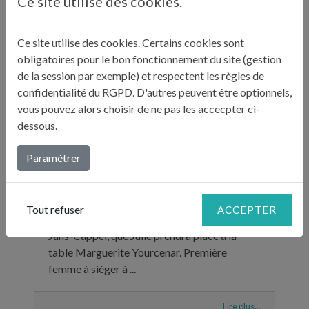
Ce site utilise des cookies.
Ce site utilise des cookies. Certains cookies sont
obligatoires pour le bon fonctionnement du site (gestion
de la session par exemple) et respectent les règles de
confidentialité du RGPD. D'autres peuvent être optionnels,
vous pouvez alors choisir de ne pas les accecpter ci-
dessous.
Paramétrer
A LA TABLE DE MARGUERITE YOURCENAR
Tout refuser
ACCEPTER
C’est en terre nordiste, entre Lille et Saint-
Jans-Cappel, que Julie prendra place à la
table Marguerite Yourcenar. Première
femme à siéger à ...
Lire plus...