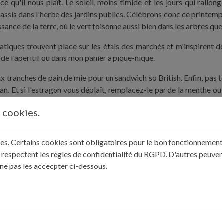
 qu'il nous plaît. Le soleil, moins timide et les jours qui rallong
sis dans l'herbe des jardins publics. Célébrons donc ce printemps 
ance de la terre, où le vert foisonne aussi bien dans les arbres que
iques trouvent place sur les étals des marchés et m'inspirent de
 de l'apéritif ou dans mon panier à pique-nique.
ranches de pain de mie pour un sandwich so British. Enfin, pas tout 
n. Et si l'estragon vous déplaît, remplacez-le par de la menthe ou d
té de céréales.
s cookies.
nes ! Toastée d'un seul côté, la tranche est alors prête à accueillir l
ite les févettes enrobées d'huile d'olive et de fleur de sel. Les fin
kies. Certains cookies sont obligatoires pour le bon fonctionnement 
dis culinaire qui fait de cette recette l'une de mes favorites.
 respectent les règles de confidentialité du RGPD. D'autres peuven
n Italie où il est tout à fait normal de trouver une « vieille godas
 ne pas les accecpter ci-dessous.
toscan avec de jeunes courgettes, fermes et dénuées d'amertume, p
obtient un petit trésor de saveurs, à mi-chemin entre flan et clafout
 bien », vous comprendrez qu'avec ces recettes, l'adage s'applique
e partager ces entrées et apéritifs sous le soleil de cette fin mai.