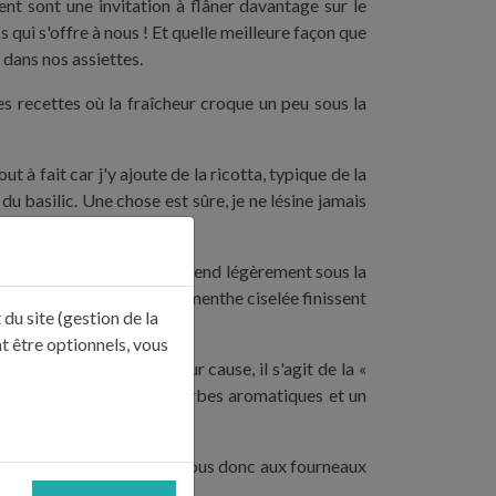
ent sont une invitation à flâner davantage sur le
qui s'offre à nous ! Et quelle meilleure façon que
 dans nos assiettes.
s recettes où la fraîcheur croque un peu sous la
à fait car j'y ajoute de la ricotta, typique de la
u basilic. Une chose est sûre, je ne lésine jamais
e fromage de chèvre, il se détend légèrement sous la
s bâtonnets d'oignon et la menthe ciselée finissent
du site (gestion de la
t être optionnels, vous
se » appétissante. Et pour cause, il s'agit de la «
assées au four avec des herbes aromatiques et un
is.
 aussi en cuisine. Mettez-vous donc aux fourneaux