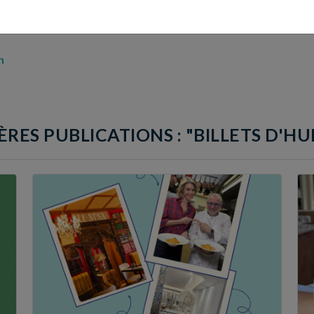
n
ÈRES PUBLICATIONS : "BILLETS D'H