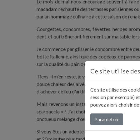
Le mois de mai nous encourage souvent à faire ce
macadam réchauffé des terrasses parisiennes ou as
par un hommage culinaire à cette saison de renaiss
Courgettes, concombres, févettes, herbes aromat
dent, et qui trôneront fièrement sur ma table lors
Je commence par glisser le concombre entre deux t
botte italienne, ainsi que des copeaux de parmesa
sur la qualité du pain de mie, que je choisis incrus
Ce site utilise de
Tiens, il m'en reste, je vais les préparer en tarti
douce chaleur des alvéoles du pain. Je dépose ensu
Ce site utilise des coo
d'achever ce feu d'artifice. Un petit écrin de para
session par exemple) et
Mais revenons un instant sur Terre, et notamment e
pouvez alors choisir de
scarpaccia » ! J'ai choisi de cuisiner ce plat 
onctueux mélange d'œufs, de farine et de lait. On 
Paramétrer
Si vous êtes un adepte du « parlons peu, parlons
et 20 minutes plus tard, vous serez déjà en train d