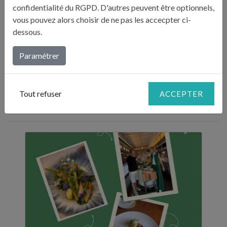
confidentialité du RGPD. D'autres peuvent être optionnels,
43290 (Haute-Loire)
vous pouvez alors choisir de ne pas les accecpter ci-
dessous.
04 71 59 93 72
www.regismarcon.fr
Paramétrer
DERNIÈRES PUBLICATIONS :
Tout refuser
ACCEPTER
"BILLETS D'HUMEUR"