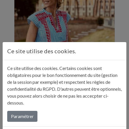
Ce site utilise des cookies.
Ce site utilise des cookies. Certains cookies sont
ELLE A TABLE - 11 ADRESSES GASTRONOMIQUES RECOMMANDÉES PAR JULIE ANDRIEU - NOVEMBRE 2024
obligatoires pour le bon fonctionnement du site (gestion
"Sur ses réseaux, Julie Andrieu nous emmène
de la session par exemple) et respectent les règles de
en Italie pendant cinq semaines à la
confidentialité du RGPD. D'autres peuvent être optionnels,
découverte de différentes villes. Entre
vous pouvez alors choisir de ne pas les accecpter ci-
adresses culturelles, musées, ...
dessous.
Lire plus...
Paramétrer