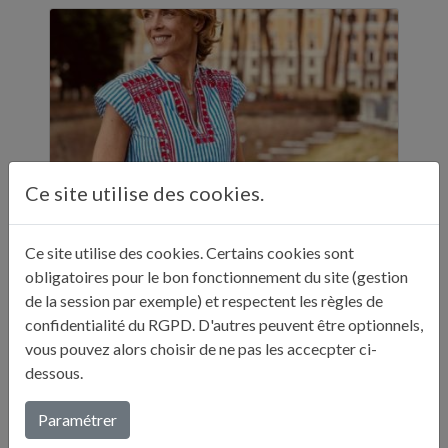
Ce site utilise des cookies.
Ce site utilise des cookies. Certains cookies sont
ELLE A TABLE - 11 ADRESSES GASTRONOMIQUES RECOMMANDÉES PAR JULIE ANDRIEU - NOVEMBRE 2024
obligatoires pour le bon fonctionnement du site (gestion
de la session par exemple) et respectent les règles de
"Sur ses réseaux, Julie Andrieu nous emmène
confidentialité du RGPD. D'autres peuvent être optionnels,
en Italie pendant cinq semaines à la
vous pouvez alors choisir de ne pas les accecpter ci-
découverte de différentes villes. Entre
dessous.
adresses culturelles, musées, ...
Paramétrer
Lire plus...