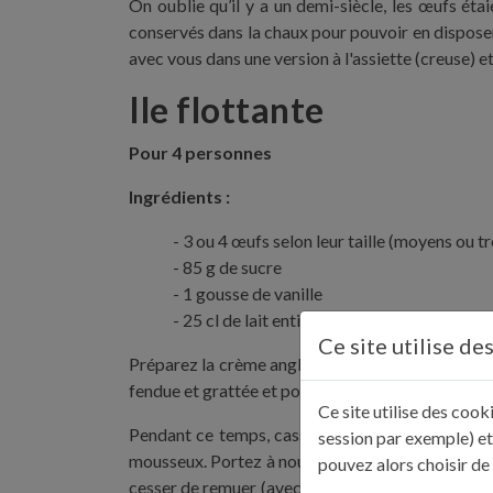
On oublie qu’il y a un demi-siècle, les œufs éta
conservés dans la chaux pour pouvoir en disposer à
avec vous dans une version à l'assiette (creuse) 
Ile flottante
Pour 4 personnes
Ingrédients :
3 ou 4 œufs selon leur taille (moyens ou tr
85 g de sucre
1 gousse de vanille
25 cl de lait entier
Ce site utilise de
Préparez la crème anglaise: versez de l’eau sur les
fendue et grattée et portez à ébullition. Baissez l
Ce site utilise des coo
Pendant ce temps, cassez les œufs et séparez les
session par exemple) et
mousseux. Portez à nouveau le lait à ébullition e
pouvez alors choisir de
cesser de remuer (avec une maryse, ça permet de mi