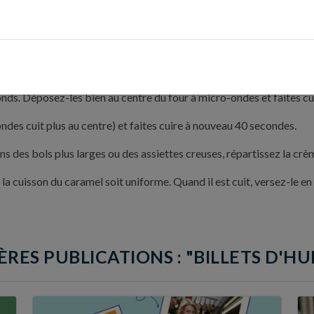
 froid.
ir, montez les blancs en neige pas trop fermes, ajoutez 15g de sucre
adhésif et chauffez à feu moyen pour commencer la cuisson du cara
onds. Déposez-les bien au centre du four à micro-ondes et faites c
des cuit plus au centre) et faites cuire à nouveau 40 secondes.
 des bols plus larges ou des assiettes creuses, répartissez la crè
la cuisson du caramel soit uniforme. Quand il est cuit, versez-le en 
ÈRES PUBLICATIONS : "BILLETS D'H