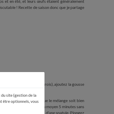
mps et en été, et leurs œufs étaient généralement
 discutable ! Recette de saison donc que je partage
lait n’accrochera pas aux parois), ajoutez la gousse
du site (gestion de la
tez 5 minutes jusqu’à ce que le mélange soit bien
t être optionnels, vous
sserole et faites cuire à feu moyen 5 minutes sans
este bien visible sur le dos d’une spatule. Plongez