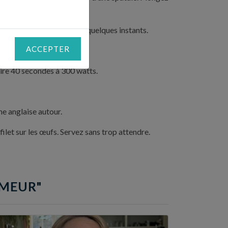
 et continuez de fouetter quelques instants.
ACCEPTER
mel.
uire 40 secondes à 300 watts.
me anglaise autour.
filet sur les œufs. Servez sans trop attendre.
UMEUR"