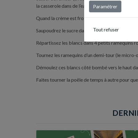
la casserole dans de l’eau froide puis conservez au
Paramétrer
Quand la crème est froide, et juste avant de serv
Tout refuser
Saupoudrez le sucre dans une poêle à fond anti 
Répartissez les blancs dans 4 petits ramequins r
Tournez les ramequins d’un demi-tour (le micro-on
Démoulez ces blancs côté bombé vers le haut dans
Faites tourner la poêle de temps à autre pour que 
DERNI