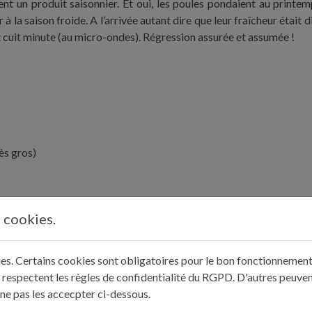
ient un produit saisonnier. Et oui, les poules pondaient au printe
 la saison froide. A l’arrivée autant dire que leur fraîcheur était
et cuit minute (au micro-ondes). Régression assurée et assumée !
ès gros)
s cookies.
 parois d’une casserole, videz la sans essuyer et versez le lait (le 
e feu et laissez frémir 5 minutes en couvrant.
kies. Certains cookies sont obligatoires pour le bon fonctionnement 
 blancs des jaunes, versez 30 g de sucre sur les jaunes et fouet
 respectent les règles de confidentialité du RGPD. D'autres peuven
t versez-en la moitié sur les œufs en fouettant. Reversez dans la ca
 ne pas les accecpter ci-dessous.
eux racler le fond). Elle est cuite quand la trace de votre doigt r