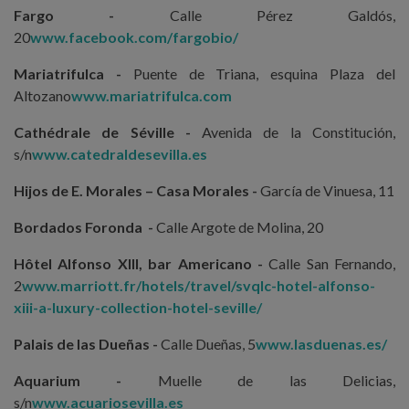
Fargo -
Calle Pérez Galdós,
20
www.facebook.com/fargobio/
Mariatrifulca -
Puente de Triana, esquina Plaza del
Altozano
www.mariatrifulca.com
Cathédrale de Séville -
Avenida de la Constitución,
s/n
www.catedraldesevilla.es
Hijos de E. Morales – Casa Morales -
García de Vinuesa, 11
Bordados Foronda -
Calle Argote de Molina, 20
Hôtel Alfonso XIII, bar Americano -
Calle San Fernando,
2
www.marriott.fr/hotels/travel/svqlc-hotel-alfonso-
xiii-a-luxury-collection-hotel-seville/
Palais de las Dueñas -
Calle Dueñas, 5
www.lasduenas.es/
Aquarium -
Muelle de las Delicias,
s/n
www.acuariosevilla.es