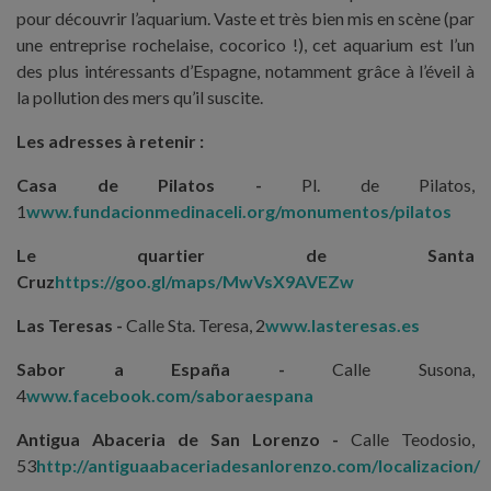
pour découvrir l’aquarium. Vaste et très bien mis en scène (par
une entreprise rochelaise, cocorico !), cet aquarium est l’un
des plus intéressants d’Espagne, notamment grâce à l’éveil à
la pollution des mers qu’il suscite.
Les adresses à retenir :
Casa de Pilatos -
Pl. de Pilatos,
1
www.fundacionmedinaceli.org/monumentos/pilatos
Le quartier de Santa
Cruz
https://goo.gl/maps/MwVsX9AVEZw
Las Teresas -
Calle Sta. Teresa, 2
www.lasteresas.es
Sabor a España -
Calle Susona,
4
www.facebook.com/saboraespana
Antigua Abaceria de San Lorenzo -
Calle Teodosio,
53
http://antiguaabaceriadesanlorenzo.com/localizacion/