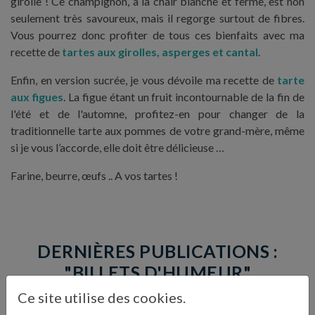
girolle ! Ce champignon, à la chair blanche et ferme, est non
seulement très savoureux, mais il regorge surtout de fibres.
Vous pourrez donc profiter de tous ces bienfaits avec ma
recette de
tartes aux girolles, asperges et cantal
.
Enfin, en version sucrée, je vous dévoile ma recette de
tarte
aux figues
. La figue étant un fruit incontournable de la fin de
l'été et de l'automne, profitez-en pour changer de la
traditionnelle tarte aux pommes de votre grand-mère, même
si je vous l’accorde, elle doit être délicieuse …
Farine, beurre, œufs .. A vos tartes !
DERNIÈRES PUBLICATIONS :
"BILLETS D'HUMEUR"
Ce site utilise des cookies.