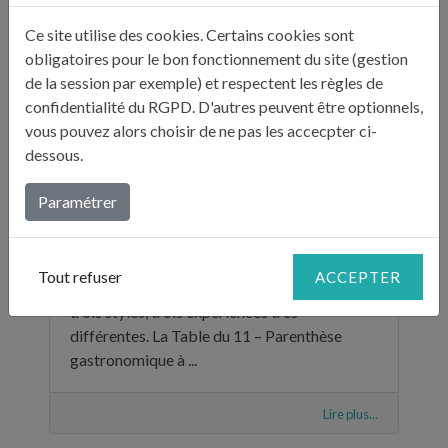
Ce site utilise des cookies. Certains cookies sont
obligatoires pour le bon fonctionnement du site (gestion
de la session par exemple) et respectent les règles de
confidentialité du RGPD. D'autres peuvent être optionnels,
vous pouvez alors choisir de ne pas les accecpter ci-
dessous.
Paramétrer
TROIS ADRESSES POUR SE RÉGALER AU MOIS DE JUIN
Tout refuser
ACCEPTER
Versailles, Paris, Barcelone : trois escales,
trois styles, trois expériences très
différentes. La Table du 11 – Parenthèse
gastronomique à ...
Lire plus...