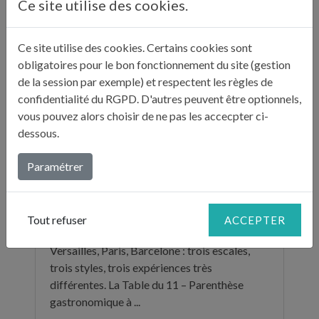
"BILLETS D'HUMEUR"
Ce site utilise des cookies.
Ce site utilise des cookies. Certains cookies sont
obligatoires pour le bon fonctionnement du site (gestion
de la session par exemple) et respectent les règles de
confidentialité du RGPD. D'autres peuvent être optionnels,
vous pouvez alors choisir de ne pas les accecpter ci-
dessous.
Paramétrer
Tout refuser
ACCEPTER
TROIS ADRESSES POUR SE RÉGALER AU MOIS DE JUIN
Versailles, Paris, Barcelone : trois escales,
trois styles, trois expériences très
différentes. La Table du 11 – Parenthèse
gastronomique à ...