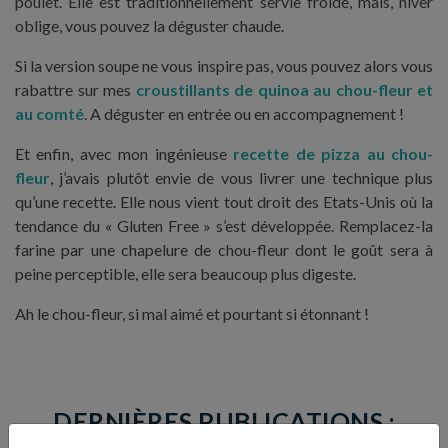
poulet. Elle est traditionnellement servie froide, mais, hiver
oblige, vous pouvez la déguster chaude.
Si la version soupe ne vous inspire pas, vous pouvez alors vous
rabattre sur mes
croustillants de quinoa au chou-fleur et
au comté
. A déguster en entrée ou en accompagnement !
Et enfin, avec mon ingénieuse
recette de pizza au chou-
fleur
, j’avais plutôt envie de vous livrer une technique plus
qu’une recette. Elle nous vient tout droit des Etats-Unis où la
tendance du « Gluten Free » s’est développée. Remplacez-la
farine par une chapelure de chou-fleur dont le goût sera à
peine perceptible, elle sera beaucoup plus digeste.
Ah le chou-fleur, si mal aimé et pourtant si étonnant !
DERNIÈRES PUBLICATIONS :