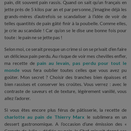
pain, dit souvent pain rassis. Quand on sait qu’un français en
jette près de 5 kilos par an et par personne, j’imagine déjà les
grands-mères d’autrefois se scandaliser à l’idée de voir de
telles quantités de pain gâté finir à la poubelle. Comme elles,
je crie au scandale ! Car qu’on se le dise une bonne fois pour
toute : le pain ne se jette pas !
Selon moi, ce serait presque un crime si on se privait d’en faire
un délicieux pain perdu. Au risque de voir mes chevilles enfler,
ma recette de
pain au levain, pas perdu pour tout le
monde
vous fera oublier toutes celles que vous avez pu
goûter. Mon secret ? Choisir des tranches bien épaisses et
bien rassises et conserver les croûtes. Vous verrez : avec le
contraste de saveurs et de texture, légèrement vanillé, vous
allez l’adorer.
Si vous êtes encore plus férus de pâtisserie, la recette de
charlotte au pain de Thierry Marx
le sublimera en un
dessert gastronomique. A l’occasion d’une émission des «
Carnets de Julie » dédiée au pain, le Chef m’avait donné ses