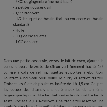
2 CC de gingembre finement haché
2 petites gousses d’ail
1/2 citron vert
1/2 bouquet de basilic thaï (ou coriandre ou basilic
standard)
Huile
50 g de cacahuètes
1 CC de sucre
Dans une petite casserole, versez le lait de coco, ajoutez le
curry, le sucre, le zeste de citron vert finement haché, 1/2
cuillère à café de sel fin, fouettez et portez à ébullition.
Fouettez à nouveau pour diluer le curry et retirez du feu.
Émincez les filets de poulet en lanière de 1 à 1,5 cm. Coupez
les queues des champignons et émincez-les de la même
largeur que le poulet. Hachez l’ail. Zestez le citron et hachez le
zeste. Pressez le jus. Réservez. Chauffez à feu assez vif une
poêle (évitez les poêles anti adhésives qui ne permettent pas