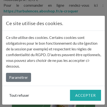
Pour le commander en ligne rendez-vous ici :
https://turbulences.aboshop.fr/a-croquer
Ce site utilise des cookies.
DERNIÈRES PUBLICATIONS :
Ce site utilise des cookies. Certains cookies sont
"BILLETS D'HUMEUR"
obligatoires pour le bon fonctionnement du site (gestion
de la session par exemple) et respectent les règles de
confidentialité du RGPD. D'autres peuvent être optionnels,
vous pouvez alors choisir de ne pas les accecpter ci-
dessous.
Paramétrer
Tout refuser
ACCEPTER