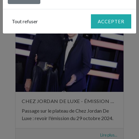
Lire plus...
Tout refuser
ACCEPTER
CHEZ JORDAN DE LUXE - ÉMISSION DU 29 OCTOBRE 2024
Passage sur le plateau de Chez Jordan De
Luxe : revoir l'émission du 29 octobre 2024.
Lire plus...