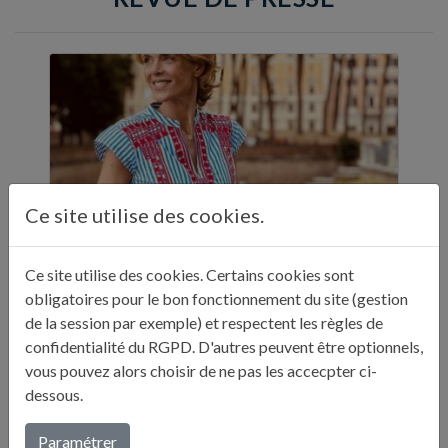
Ce site utilise des cookies.
Ce site utilise des cookies. Certains cookies sont
obligatoires pour le bon fonctionnement du site (gestion
ELLE A TABLE - 11 ADRESSES GASTRONOMIQUES RECOMMANDÉES PAR JULIE ANDRIEU - NOVEMBRE 2024
de la session par exemple) et respectent les règles de
"Sur ses réseaux, Julie Andrieu nous emmène
confidentialité du RGPD. D'autres peuvent être optionnels,
en Italie pendant cinq semaines à la
vous pouvez alors choisir de ne pas les accecpter ci-
découverte de différentes villes. Entre
dessous.
adresses culturelles, musées, ...
Paramétrer