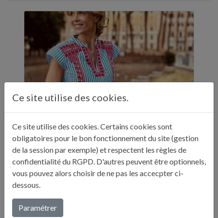
Ce site utilise des cookies.
Ce site utilise des cookies. Certains cookies sont
obligatoires pour le bon fonctionnement du site (gestion
ELLE A TABLE - 11 ADRESSES GASTRONOMIQUES RECOMMANDÉES PAR JULIE ANDRIEU - NOVEMBRE 2024
de la session par exemple) et respectent les règles de
"Sur ses réseaux, Julie Andrieu nous emmène
confidentialité du RGPD. D'autres peuvent être optionnels,
en Italie pendant cinq semaines à la
vous pouvez alors choisir de ne pas les accecpter ci-
découverte de différentes villes. Entre
dessous.
adresses culturelles, musées, ...
Paramétrer
Lire plus...