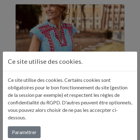
Ce site utilise des cookies.
Ce site utilise des cookies. Certains cookies sont
ELLE A TABLE - 11 ADRESSES GASTRONOMIQUES RECOMMANDÉES PAR JULIE ANDRIEU - NOVEMBRE 2024
obligatoires pour le bon fonctionnement du site (gestion
de la session par exemple) et respectent les règles de
"Sur ses réseaux, Julie Andrieu nous emmène
confidentialité du RGPD. D'autres peuvent être optionnels,
en Italie pendant cinq semaines à la
vous pouvez alors choisir de ne pas les accecpter ci-
découverte de différentes villes. Entre
dessous.
adresses culturelles, musées, ...
Paramétrer
Lire plus...