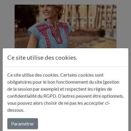
Ce site utilise des cookies.
Ce site utilise des cookies. Certains cookies sont
ELLE A TABLE - 11 ADRESSES GASTRONOMIQUES RECOMMANDÉES PAR JULIE ANDRIEU - NOVEMBRE 2024
obligatoires pour le bon fonctionnement du site (gestion
de la session par exemple) et respectent les règles de
"Sur ses réseaux, Julie Andrieu nous emmène
confidentialité du RGPD. D'autres peuvent être optionnels,
en Italie pendant cinq semaines à la
vous pouvez alors choisir de ne pas les accecpter ci-
découverte de différentes villes. Entre
dessous.
adresses culturelles, musées, ...
Paramétrer
Lire plus...