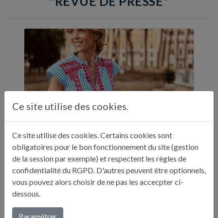
"REVUE DE PRESSE"
Ce site utilise des cookies.
Ce site utilise des cookies. Certains cookies sont
obligatoires pour le bon fonctionnement du site (gestion
ELLE A TABLE - 11 ADRESSES GASTRONOMIQUES RECOMMANDÉES PAR JULIE ANDRIEU - NOVEMBRE 2024
de la session par exemple) et respectent les règles de
confidentialité du RGPD. D'autres peuvent être optionnels,
"Sur ses réseaux, Julie Andrieu nous emmène
vous pouvez alors choisir de ne pas les accecpter ci-
en Italie pendant cinq semaines à la
dessous.
découverte de différentes villes. Entre
adresses culturelles, musées, ...
Paramétrer