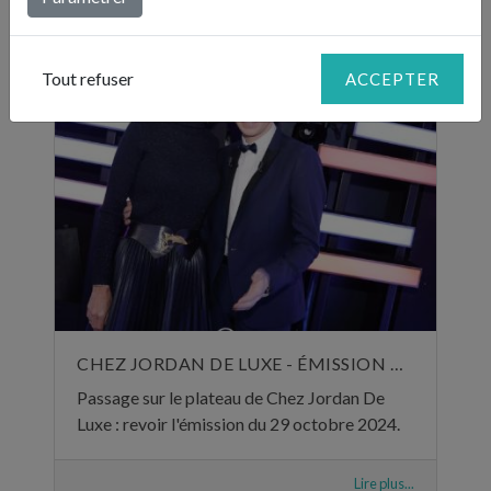
Lire plus...
Tout refuser
ACCEPTER
CHEZ JORDAN DE LUXE - ÉMISSION DU 29 OCTOBRE 2024
Passage sur le plateau de Chez Jordan De
Luxe : revoir l'émission du 29 octobre 2024.
Lire plus...