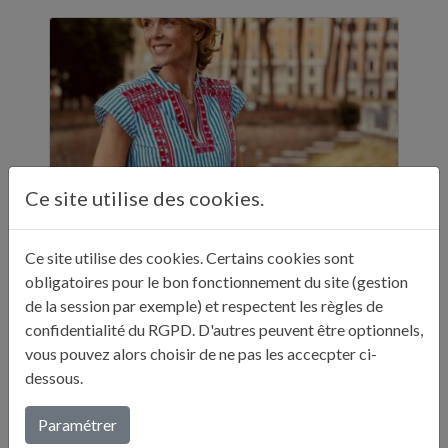
Ce site utilise des cookies.
Ce site utilise des cookies. Certains cookies sont
ELLE A TABLE - 11 ADRESSES GASTRONOMIQUES RECOMMANDÉES PAR JULIE ANDRIEU - NOVEMBRE 2024
obligatoires pour le bon fonctionnement du site (gestion
de la session par exemple) et respectent les règles de
"Sur ses réseaux, Julie Andrieu nous emmène
confidentialité du RGPD. D'autres peuvent être optionnels,
en Italie pendant cinq semaines à la
vous pouvez alors choisir de ne pas les accecpter ci-
découverte de différentes villes. Entre
dessous.
adresses culturelles, musées, ...
Paramétrer
Lire plus...