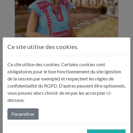
Ce site utilise des cookies.
ELLE A TABLE - 11 ADRESSES GASTRONOMIQUES RECOMMANDÉES PAR JULIE ANDRIEU - NOVEMBRE 2024
Ce site utilise des cookies. Certains cookies sont
"Sur ses réseaux, Julie Andrieu nous emmène
obligatoires pour le bon fonctionnement du site (gestion
en Italie pendant cinq semaines à la
de la session par exemple) et respectent les règles de
découverte de différentes villes. Entre
confidentialité du RGPD. D'autres peuvent être optionnels,
adresses culturelles, musées, ...
vous pouvez alors choisir de ne pas les accecpter ci-
dessous.
Lire plus...
Paramétrer