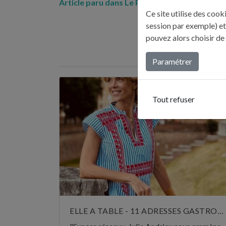
Article paru dans Le Parisien – 19 novembre
Ce site utilise des coo
session par exemple) et
pouvez alors choisir de
DERNI
Paramétrer
Tout refuser
ELLE A TABLE - 11 ADRESSES GASTRONOMIQUES RECOMMANDÉES PAR JULIE ANDRIEU - NOVEMBRE 2024