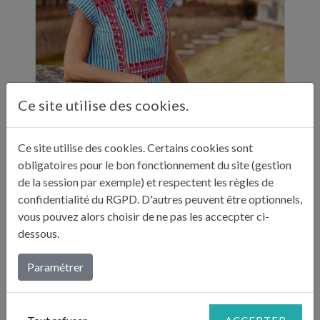
Ce site utilise des cookies.
ELLE A TABLE - 11 ADRESSES GASTRONOMIQUES RECOMMANDÉES PAR JULIE ANDRIEU - NOVEMBRE 2024
Ce site utilise des cookies. Certains cookies sont
"Sur ses réseaux, Julie Andrieu nous emmène
obligatoires pour le bon fonctionnement du site (gestion
en Italie pendant cinq semaines à la
de la session par exemple) et respectent les règles de
découverte de différentes villes. Entre
confidentialité du RGPD. D'autres peuvent être optionnels,
adresses culturelles, musées, ...
vous pouvez alors choisir de ne pas les accecpter ci-
dessous.
Lire plus...
Paramétrer