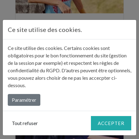
ELLE A TABLE - 11 ADRESSES GASTRONOMIQUES RECOMMANDÉES PAR JULIE ANDRIEU - NOVEMBRE 2024
Ce site utilise des cookies.
"Sur ses réseaux, Julie Andrieu nous emmène
en Italie pendant cinq semaines à la
découverte de différentes villes. Entre
Ce site utilise des cookies. Certains cookies sont
adresses culturelles, musées, ...
obligatoires pour le bon fonctionnement du site (gestion
de la session par exemple) et respectent les règles de
confidentialité du RGPD. D'autres peuvent être optionnels,
Lire plus...
vous pouvez alors choisir de ne pas les accecpter ci-
dessous.
Paramétrer
Tout refuser
ACCEPTER