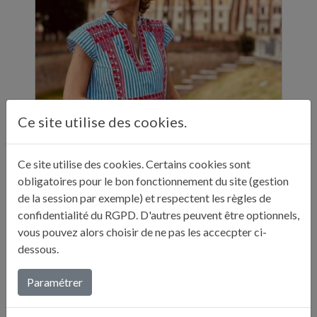
Ce site utilise des cookies.
ELLE A TABLE - 11 ADRESSES GASTRONOMIQUES RECOMMANDÉES PAR JULIE ANDRIEU - NOVEMBRE 2024
Ce site utilise des cookies. Certains cookies sont
obligatoires pour le bon fonctionnement du site (gestion
"Sur ses réseaux, Julie Andrieu nous emmène
de la session par exemple) et respectent les règles de
en Italie pendant cinq semaines à la
confidentialité du RGPD. D'autres peuvent être optionnels,
découverte de différentes villes. Entre
vous pouvez alors choisir de ne pas les accecpter ci-
adresses culturelles, musées, ...
dessous.
Lire plus...
Paramétrer