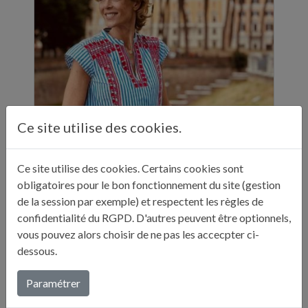
Ce site utilise des cookies.
Ce site utilise des cookies. Certains cookies sont
ELLE A TABLE - 11 ADRESSES GASTRONOMIQUES RECOMMANDÉES PAR JULIE ANDRIEU - NOVEMBRE 2024
obligatoires pour le bon fonctionnement du site (gestion
"Sur ses réseaux, Julie Andrieu nous emmène
de la session par exemple) et respectent les règles de
en Italie pendant cinq semaines à la
confidentialité du RGPD. D'autres peuvent être optionnels,
découverte de différentes villes. Entre
vous pouvez alors choisir de ne pas les accecpter ci-
adresses culturelles, musées, ...
dessous.
Paramétrer
Lire plus...