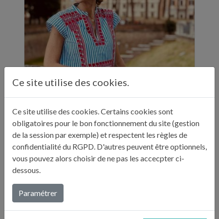
Ce site utilise des cookies.
ELLE A TABLE - 11 ADRESSES GASTRONOMIQUES RECOMMANDÉES PAR JULIE ANDRIEU - NOVEMBRE 2024
Ce site utilise des cookies. Certains cookies sont
"Sur ses réseaux, Julie Andrieu nous emmène
obligatoires pour le bon fonctionnement du site (gestion
en Italie pendant cinq semaines à la
de la session par exemple) et respectent les règles de
découverte de différentes villes. Entre
confidentialité du RGPD. D'autres peuvent être optionnels,
adresses culturelles, musées, ...
vous pouvez alors choisir de ne pas les accecpter ci-
dessous.
Lire plus...
Paramétrer