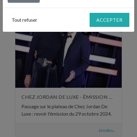
Lire plus...
Tout refuser
ACCEPTER
CHEZ JORDAN DE LUXE - ÉMISSION DU 29 OCTOBRE 2024
Passage sur le plateau de Chez Jordan De
Luxe : revoir l'émission du 29 octobre 2024.
Lire plus...