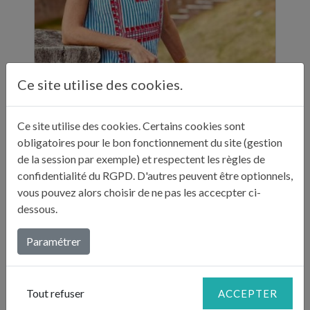
Ce site utilise des cookies.
ELLE A TABLE - 11 ADRESSES GASTRONOMIQUES RECOMMANDÉES PAR JULIE ANDRIEU - NOVEMBRE 2024
"Sur ses réseaux, Julie Andrieu nous emmène
Ce site utilise des cookies. Certains cookies sont
en Italie pendant cinq semaines à la
obligatoires pour le bon fonctionnement du site (gestion
découverte de différentes villes. Entre
de la session par exemple) et respectent les règles de
adresses culturelles, musées, ...
confidentialité du RGPD. D'autres peuvent être optionnels,
vous pouvez alors choisir de ne pas les accecpter ci-
Lire plus...
dessous.
Paramétrer
Tout refuser
ACCEPTER