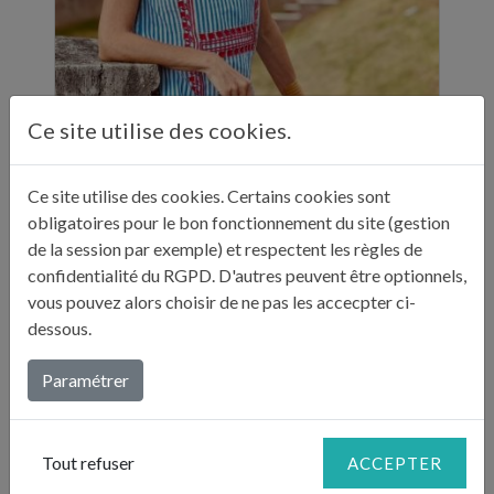
Ce site utilise des cookies.
ELLE A TABLE - 11 ADRESSES GASTRONOMIQUES RECOMMANDÉES PAR JULIE ANDRIEU - NOVEMBRE 2024
"Sur ses réseaux, Julie Andrieu nous emmène
en Italie pendant cinq semaines à la
Ce site utilise des cookies. Certains cookies sont
découverte de différentes villes. Entre
obligatoires pour le bon fonctionnement du site (gestion
adresses culturelles, musées, ...
de la session par exemple) et respectent les règles de
confidentialité du RGPD. D'autres peuvent être optionnels,
vous pouvez alors choisir de ne pas les accecpter ci-
Lire plus...
dessous.
Paramétrer
Tout refuser
ACCEPTER