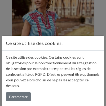
Ce site utilise des cookies.
Ce site utilise des cookies. Certains cookies sont
ELLE A TABLE - 11 ADRESSES GASTRONOMIQUES RECOMMANDÉES PAR JULIE ANDRIEU - NOVEMBRE 2024
obligatoires pour le bon fonctionnement du site (gestion
"Sur ses réseaux, Julie Andrieu nous emmène
de la session par exemple) et respectent les règles de
en Italie pendant cinq semaines à la
confidentialité du RGPD. D'autres peuvent être optionnels,
découverte de différentes villes. Entre
vous pouvez alors choisir de ne pas les accecpter ci-
adresses culturelles, musées, ...
dessous.
Lire plus...
Paramétrer