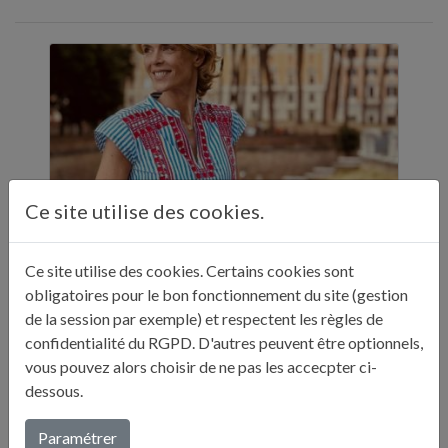
Ce site utilise des cookies.
Ce site utilise des cookies. Certains cookies sont
obligatoires pour le bon fonctionnement du site (gestion
ELLE A TABLE - 11 ADRESSES GASTRONOMIQUES RECOMMANDÉES PAR JULIE ANDRIEU - NOVEMBRE 2024
de la session par exemple) et respectent les règles de
"Sur ses réseaux, Julie Andrieu nous emmène
confidentialité du RGPD. D'autres peuvent être optionnels,
en Italie pendant cinq semaines à la
vous pouvez alors choisir de ne pas les accecpter ci-
découverte de différentes villes. Entre
dessous.
adresses culturelles, musées, ...
Paramétrer