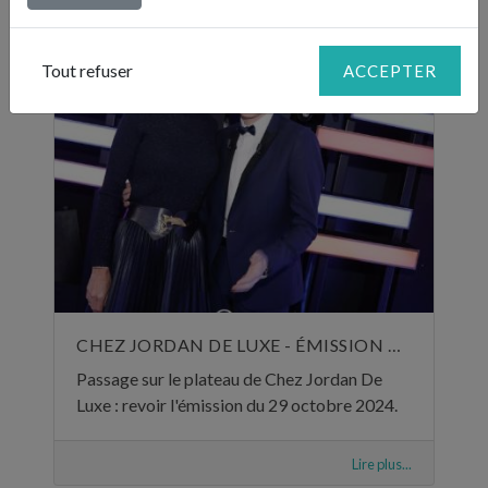
Lire plus...
Tout refuser
ACCEPTER
CHEZ JORDAN DE LUXE - ÉMISSION DU 29 OCTOBRE 2024
Passage sur le plateau de Chez Jordan De
Luxe : revoir l'émission du 29 octobre 2024.
Lire plus...