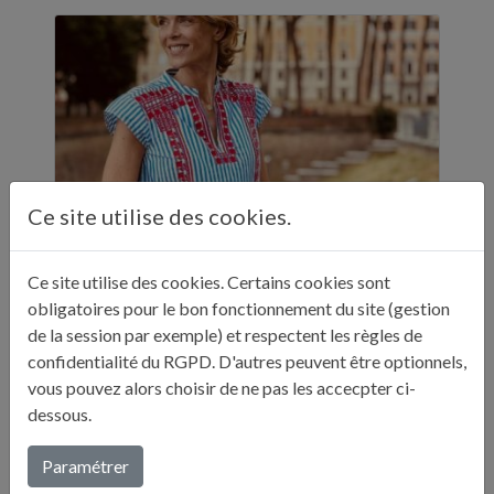
Ce site utilise des cookies.
Ce site utilise des cookies. Certains cookies sont
ELLE A TABLE - 11 ADRESSES GASTRONOMIQUES RECOMMANDÉES PAR JULIE ANDRIEU - NOVEMBRE 2024
obligatoires pour le bon fonctionnement du site (gestion
de la session par exemple) et respectent les règles de
"Sur ses réseaux, Julie Andrieu nous emmène
confidentialité du RGPD. D'autres peuvent être optionnels,
en Italie pendant cinq semaines à la
vous pouvez alors choisir de ne pas les accecpter ci-
découverte de différentes villes. Entre
dessous.
adresses culturelles, musées, ...
Paramétrer
Lire plus...