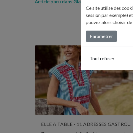
Article paru dans Glamour – 25 août 2011
Ce site utilise des coo
session par exemple) et
pouvez alors choisir de
DERNI
Paramétrer
Tout refuser
ELLE A TABLE - 11 ADRESSES GASTRONOMIQUES RECOMMANDÉES PAR JULIE ANDRIEU - NOVEMBRE 2024