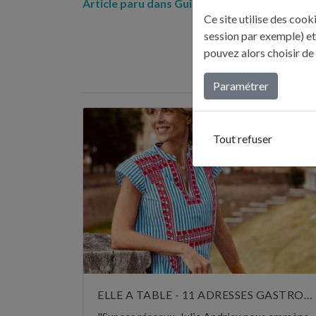
Article paru dans Guide TV Loisirs – 23 juille
Ce site utilise des coo
session par exemple) et
pouvez alors choisir de
DERNI
Paramétrer
Tout refuser
ELLE A TABLE - 11 ADRESSES GASTRONOMIQUES RECOMMANDÉES PAR JULIE ANDRIEU - NOVEMBRE 2024