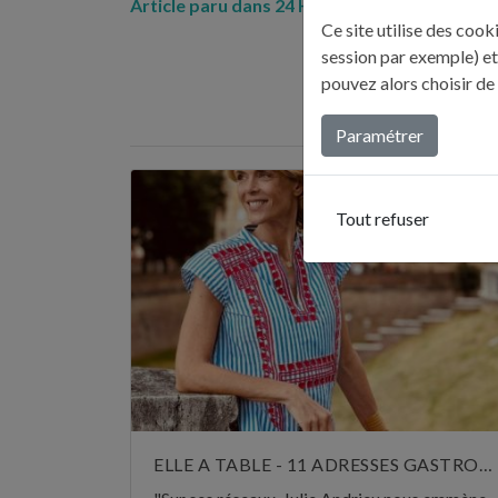
Article paru dans 24 HEURES, quotidien suis
Ce site utilise des coo
session par exemple) et
pouvez alors choisir de
DERNI
Paramétrer
Tout refuser
ELLE A TABLE - 11 ADRESSES GASTRONOMIQUES RECOMMANDÉES PAR JULIE ANDRIEU - NOVEMBRE 2024