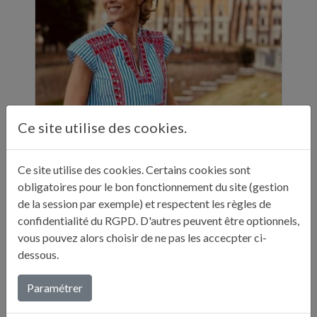
Ce site utilise des cookies.
Ce site utilise des cookies. Certains cookies sont
ELLE A TABLE - 11 ADRESSES GASTRONOMIQUES RECOMMANDÉES PAR JULIE ANDRIEU - NOVEMBRE 2024
obligatoires pour le bon fonctionnement du site (gestion
"Sur ses réseaux, Julie Andrieu nous emmène
de la session par exemple) et respectent les règles de
en Italie pendant cinq semaines à la
confidentialité du RGPD. D'autres peuvent être optionnels,
découverte de différentes villes. Entre
vous pouvez alors choisir de ne pas les accecpter ci-
adresses culturelles, musées, ...
dessous.
Lire plus...
Paramétrer