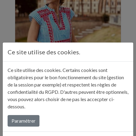
Ce site utilise des cookies.
ELLE A TABLE - 11 ADRESSES GASTRONOMIQUES RECOMMANDÉES PAR JULIE ANDRIEU - NOVEMBRE 2024
Ce site utilise des cookies. Certains cookies sont
obligatoires pour le bon fonctionnement du site (gestion
"Sur ses réseaux, Julie Andrieu nous emmène
de la session par exemple) et respectent les règles de
en Italie pendant cinq semaines à la
confidentialité du RGPD. D'autres peuvent être optionnels,
découverte de différentes villes. Entre
vous pouvez alors choisir de ne pas les accecpter ci-
adresses culturelles, musées, ...
dessous.
Lire plus...
Paramétrer