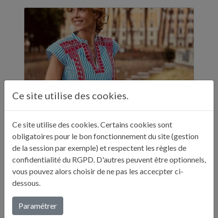
Ce site utilise des cookies.
Ce site utilise des cookies. Certains cookies sont
ELLE A TABLE - 11 ADRESSES GASTRONOMIQUES RECOMMANDÉES PAR JULIE ANDRIEU - NOVEMBRE 2024
obligatoires pour le bon fonctionnement du site (gestion
de la session par exemple) et respectent les règles de
"Sur ses réseaux, Julie Andrieu nous emmène
confidentialité du RGPD. D'autres peuvent être optionnels,
en Italie pendant cinq semaines à la
vous pouvez alors choisir de ne pas les accecpter ci-
découverte de différentes villes. Entre
dessous.
adresses culturelles, musées, ...
Paramétrer
Lire plus...