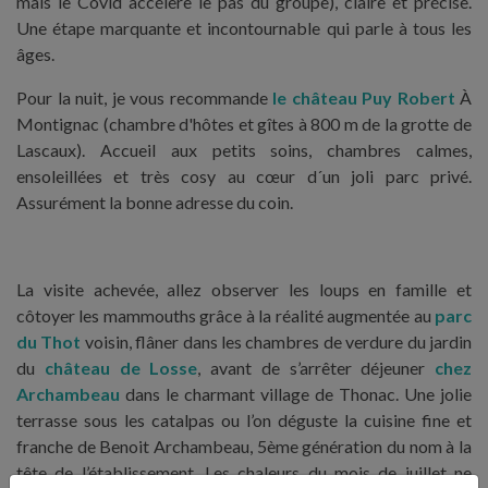
mais le Covid accélère le pas du groupe), claire et précise.
Une étape marquante et incontournable qui parle à tous les
âges.
Pour la nuit, je vous recommande
le château Puy Robert
À
Montignac (chambre d'hôtes et gîtes à 800 m de la grotte de
Lascaux). Accueil aux petits soins, chambres calmes,
ensoleillées et très cosy au cœur d´un joli parc privé.
Assurément la bonne adresse du coin.
La visite achevée, allez observer les loups en famille et
côtoyer les mammouths grâce à la réalité augmentée au
parc
du Thot
voisin, flâner dans les chambres de verdure du jardin
du
château de Losse
, avant de s’arrêter déjeuner
chez
Archambeau
dans le charmant village de Thonac. Une jolie
terrasse sous les catalpas ou l’on déguste la cuisine fine et
franche de Benoit Archambeau, 5ème génération du nom à la
tête de l’établissement. Les chaleurs du mois de juillet ne