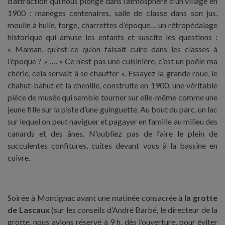
d’attraction qui nous plonge dans l’atmosphère d’un village en
1900 : manèges centenaires, salle de classe dans son jus,
moulin à huile, forge, charrettes d’époque… un rétropédalage
historique qui amuse les enfants et suscite les questions :
« Maman, qu’est-ce qu’on faisait cuire dans les classes à
l’époque ? » …. « Ce n’est pas une cuisinière, c’est un poêle ma
chérie, cela servait à se chauffer ». Essayez la grande roue, le
chahut-bahut et la chenille, construite en 1900, une véritable
pièce de musée qui semble tourner sur elle-même comme une
jeune fille sur la piste d’une guinguette. Au bout du parc, un lac
sur lequel on peut naviguer et pagayer en famille au milieu des
canards et des ânes. N’oubliez pas de faire le plein de
succulentes confitures, cuites devant vous à la bassine en
cuivre.
Soirée à Montignac avant une matinée consacrée à
la grotte
de Lascaux
(sur les conseils d’André Barbé, le directeur de la
grotte, nous avions réservé à 9 h, dès l’ouverture, pour éviter