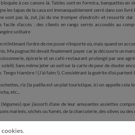
e bloquée à ces canons là. Tables sont en formica, banquettes en s
gne les tapas de la casa est immanquablement serré dans son livré bl
ne sont pas là, zut, j’ai du me tromper d’endroit» et ressortir da
lus facile d’accès : des clients en rangs serrés accoudés au co
angère solitaire
 en m’intimant l’ordre de me poser n’importe où, mais quand on ac
is. Ma pugnacité devait finalement payer car je découvris un mar
oissonnerie, épicerie et un café-restaurant prolongé par une agréa
soleil). Sans même jeter un oeil sur la carte de peur de douter encore
re. Tengo Hambre ! (J’ai faim !). Considérant la guérite d’où partent 
rochettes, riz (la paëlla est un plat touristique, ici on appelle cela
cha, etc...
s (légumes) que j’assorti d’une de leur amusantes assiettes comp
issons marinés, séchés ou fumés, de la charcuterie, des olives ou des
, sans demander de renseignements pour me donner l’occasion d’êtr
s cookies.
argue de thon (oeufs de thon séchés), de tranches de poutargue d