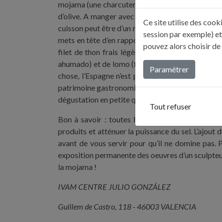
mojama (une charcuterie de thon à base de filet de
d’olive. A manger avec les doigts uniquement. U
Ce site utilise des coo
cuisson peut être d’un rare raffinement quand on
session par exemple) et
mets en tête d’en rapporter en France. Quelques m
pouvez alors choisir de
filet de thon frais légèrement salé à tomber ap
ahumado) et de lomo (filet) de porc ibérique, mo
Paramétrer
chose, l’Espagne n’est plus ce pays rustique ou
patrimoine gastronomique et n’hésitent pas à la f
dégustation en petite quantité et mes provisions
Tout refuser
Bon à savoir : toutes les conserves sèches de l
produits et atténuer la puissance du sel. L’ajout
avant de vous servir pour qu’il ne domine pas. P
exposition permanente des oeuvres d’un sculpteur
la mojama !
IVAM CENTRE JULIO GONZÁLEZ
Guillem de Castro, 118 - 46003 VALENCIA