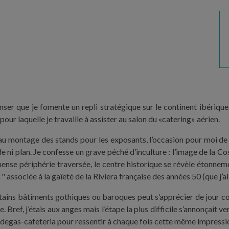
r que je fomente un repli stratégique sur le continent ibérique. Pe
our laquelle je travaille à assister au salon du «catering» aérien.
au montage des stands pour les exposants, l’occasion pour moi de pr
de ni plan. Je confesse un grave péché d’inculture : l’image de la Cos
mense périphérie traversée, le centre historique se révèle étonneme
" associée à la gaîeté de la Riviera française des années 50 (que j’a
ains bâtiments gothiques ou baroques peut s’apprécier de jour co
 Bref, j’étais aux anges mais l’étape la plus difficile s’annonçait v
odegas-cafeteria pour ressentir à chaque fois cette même impressi