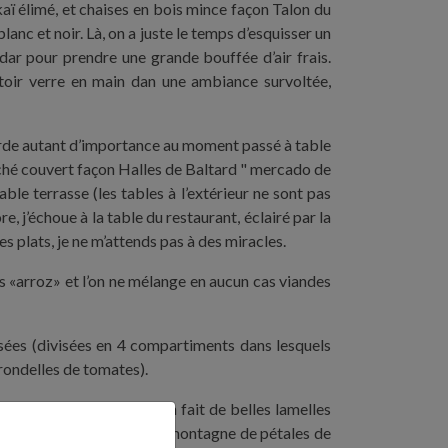
kaï élimé, et chaises en bois mince façon Talon du
anc et noir. Là, on a juste le temps d’esquisser un
r dar pour prendre une grande bouffée d’air frais.
mptoir verre en main dan une ambiance survoltée,
corde autant d’importance au moment passé à table
ché couvert façon Halles de Baltard " mercado de
ble terrasse (les tables à l’extérieur ne sont pas
, j’échoue à la table du restaurant, éclairé par la
les plats, je ne m’attends pas à des miracles.
 les «arroz» et l’on ne mélange en aucun cas viandes
osées (divisées en 4 compartiments dans lesquels
 rondelles de tomates).
e surprise. Il s’agit en fait de belles lamelles
e merlu (merluza) et d’une montagne de pétales de