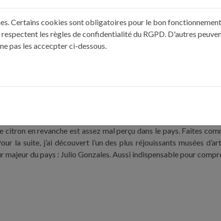
 thon salé et séché, très prisée en Espagne), le tout disposé sur d
n plat fort en gueule, qui restera longtemps dans ma mémoire gust
kies. Certains cookies sont obligatoires pour le bon fonctionnement 
 fait intelligemment l’assemblage de très beaux produits. Emballée 
 respectent les règles de confidentialité du RGPD. D'autres peuven
arches en dessous du restaurant se trouve une épicerie fine où je 
 ne pas les accecpter ci-dessous.
pelé «atun de ijada fresco»), de fromages espagnols (je vous cons
ins cher que le jambon. Je vous épargne l’addition pour ne pas me
 tout s’achète pour une bouchée de pain. Les espagnols ont incont
acturer au prix fort. Peu m’importe, la richesse énergétique et la
 devraient me permettre de tenir 2 ou 3 mois.
a mer gagnent à être arrosée d’huile d’olive avant dégustation p
 de citron en revanche est assez mal perçu dans le pays. Faites co
our la suite, j’ai découvert l’un des plus réjouissants musées d’
 majeur du pays : Julio Gonzales. Aussi indispensable pour compre