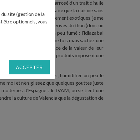
es rondelles de tomate et arrosé d’un trait d’huile
ative. Preuve supplémentaire que la cuisine sans
du site (gestion de la
par ces spécialités terriblement exotiques, je me
t être optionnels, vous
fais le plein de tous les dérivés du thon (dont un
eille un brebis basque un peu fumé : l’idiazabal
 faire violence une deuxième fois mais sachez une
establement pris conscience de la valeur de leur
 puissance aromatique de ces produits imposent une
ACCEPTER
our contraster les parfums, humidifier un peu le
mme moi et n’en glissez que quelques gouttes juste
art modernes d’Espagne : le IVAM, ou se tient une
ndre la culture de Valencia que la dégustation de