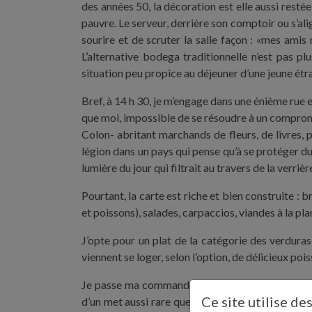
des années 50, la décoration est elle aussi resté
pauvre. Le serveur, derrière son comptoir ou s’ali
sourire et de scruter la salle façon : «mes amis 
L’alternative bodega traditionnelle n’est pas p
situation peu propice au déjeuner d’une jeune étr
Bref, à 14 h 30, je m’engage dans une énième rue
que moi, impossible de se résoudre à un comprom
Colon- abritant marchands de fleurs, de livres, p
légion dans un pays qui pense qu’à se protéger du 
lumière du jour qui filtrait au travers de la verriè
Pourtant, la carte est riche et bien construite : b
et poissons), salades, carpaccios, viandes à la plan
J’opte pour un plat de la catégorie des verdura
viennent se loger, selon l’option, de délicieux po
Je passe ma commande comme je découvre la ville
Ce site utilise de
d’un met aussi rare que cher chez nous : la pout