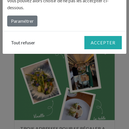
vous pouvez alors choisir de ne pas les accecpter ci-
dessous.
Paramétrer
DERNIÈRES PUBLICATIONS :
"BILLETS D'HUMEUR"
Tout refuser
ACCEPTER
TROIS ADRESSES POUR SE RÉGALER AU MOIS DE JUIN